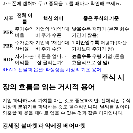
마트폰에 캡처해 두고 종목을 고를 때마다 확인해 보세요.
전체 이
지표
핵심 의미
좋은 주식의 기준
름
주가수익
기업의 ‘이익’ 대
낮을수록
저평가 (본전 회수
PER
비율
비 주가 수준
기간이 짧음)
주가순자
기업의 ‘재산’ 대
1 미만일수록
저평가 (자산
PBR
산비율
비 주가 수준
가치보다 주가가 쌈)
자기자본
내 돈을 얼마나
높을수록
우량 기업 (돈을
ROE
이익률
‘잘 굴리는가’
효율적으로 잘 멂)
READ
선물과 옵션: 파생상품 시장의 기초 용어
주식 시
장의 흐름을 읽는 거시적 용어
기업 하나하나의 가치를 아는 것도 중요하지만, 전체적인 주식
시장의 분위기를 파악하는 것도 필수적입니다. 날씨를 알아야
외출할 때 옷을 제대로 입을 수 있는 것과 같은 이치입니다.
강세장 불마켓과 약세장 베어마켓