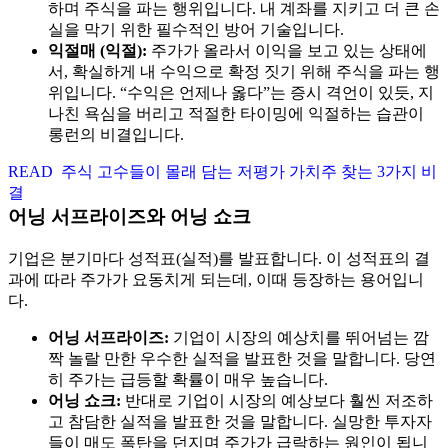
하며 주식을 파는 행위입니다. 내 계좌를 지키고 더 큰 손
실을 막기 위한 필수적인 방어 기술입니다.
익절매 (익절):
주가가 올라서 이익을 보고 있는 상태에
서, 확실하게 내 수익으로 확정 짓기 위해 주식을 파는 행
위입니다. “수익은 언제나 옳다”는 증시 격언이 있듯, 지
나친 욕심을 버리고 적절한 타이밍에 익절하는 습관이
롱런의 비결입니다.
READ
주식 고수들이 몰래 담는 저평가 가치주 찾는 3가지 비
결
어닝 서프라이즈와 어닝 쇼크
기업은 분기마다 성적표(실적)를 발표합니다. 이 성적표의 결
과에 따라 주가가 요동치게 되는데, 이때 등장하는 용어입니
다.
어닝 서프라이즈:
기업이 시장의 예상치를 뛰어넘는 깜
짝 놀랄 만한 우수한 실적을 발표한 것을 말합니다. 당연
히 주가는 급등할 확률이 매우 높습니다.
어닝 쇼크:
반대로 기업이 시장의 예상보다 훨씬 저조하
고 참담한 실적을 발표한 것을 말합니다. 실망한 투자자
들이 매도 폭탄을 던지며 주가가 급락하는 원인이 됩니