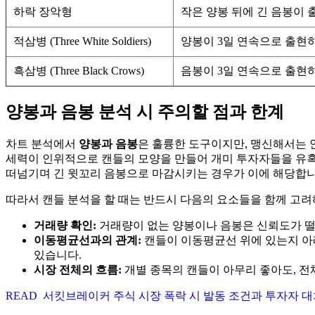
하락 장악형
작은 양봉 뒤에 긴 음봉이
적삼병 (Three White Soldiers)
양봉이 3일 연속으로 출현
흑삼병 (Three Black Crows)
음봉이 3일 연속으로 출현
양봉과 음봉 분석 시 주의할 점과 한계
차트 분석에서
양봉과 음봉
은 훌륭한 도구이지만, 맹신해서는 
세력이 인위적으로 캔들의 모양을 만들어 개미 투자자들을 유혹하는
떠넘기며 긴 윗꼬리 음봉으로 마감시키는 경우가 이에 해당합니
따라서 캔들 분석을 할 때는 반드시 다음의 요소들을 함께 고려
거래량 확인:
거래량이 없는 양봉이나 음봉은 신뢰도가 떨
이동평균선과의 관계:
캔들이 이동평균선 위에 있는지 아
있습니다.
시장 전체의 흐름:
개별 종목의 캔들이 아무리 좋아도, 전
READ
서킷브레이커 주식 시장 폭락 시 발동 조건과 투자자 