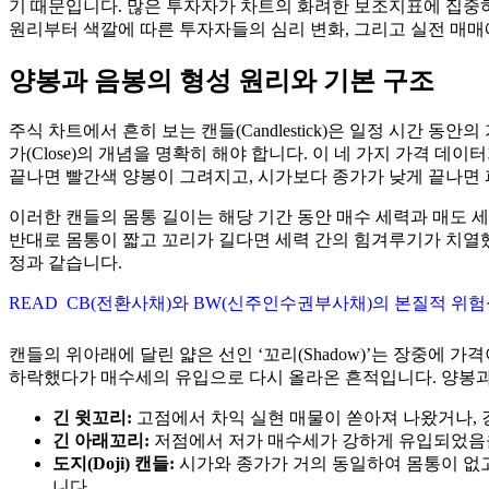
기 때문입니다. 많은 투자자가 차트의 화려한 보조지표에 집중하
원리부터 색깔에 따른 투자자들의 심리 변화, 그리고 실전 매
양봉과 음봉의 형성 원리와 기본 구조
주식 차트에서 흔히 보는 캔들(Candlestick)은 일정 시간 
가(Close)의 개념을 명확히 해야 합니다. 이 네 가지 가격
끝나면 빨간색 양봉이 그려지고, 시가보다 종가가 낮게 끝나면
이러한 캔들의 몸통 길이는 해당 기간 동안 매수 세력과 매도 
반대로 몸통이 짧고 꼬리가 길다면 세력 간의 힘겨루기가 치열했
정과 같습니다.
READ
CB(전환사채)와 BW(신주인수권부사채)의 본질적 위
캔들의 위아래에 달린 얇은 선인 ‘꼬리(Shadow)’는 장중
하락했다가 매수세의 유입으로 다시 올라온 흔적입니다. 양봉과 
긴 윗꼬리:
고점에서 차익 실현 매물이 쏟아져 나왔거나, 
긴 아래꼬리:
저점에서 저가 매수세가 강하게 유입되었음을
도지(Doji) 캔들:
시가와 종가가 거의 동일하여 몸통이 없고
니다.